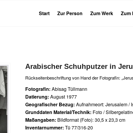
Start
Zur Person
Zum Werk
Zum 
Arabischer Schuhputzer in Jer
Rückseitenbeschriftung von Hand der Fotografin: „Jeru
Fotografin:
Abisag Tüllmann
Datierung:
August 1977
Geografischer Bezug:
Aufnahmeort: Jerusalem / I
Grunddaten Material/Technik:
Foto / Silbergelati
Maßangaben:
Bildformat (Foto): 30,5 x 23,3 cm
Inventarnummer:
Tü 77/316-20