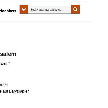
Nachlass
usalem
salem“
srael
ne auf Barytpapier