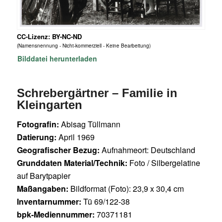
CC-Lizenz: BY-NC-ND
(Namensnennung - Nicht-kommerziell - Keine Bearbeitung)
Bilddatei herunterladen
Schrebergärtner – Familie in
Kleingarten
Fotografin:
Abisag Tüllmann
Datierung:
April 1969
Geografischer Bezug:
Aufnahmeort: Deutschland
Grunddaten Material/Technik:
Foto / Silbergelatine
auf Barytpapier
Maßangaben:
Bildformat (Foto): 23,9 x 30,4 cm
Inventarnummer:
Tü 69/122-38
bpk-Mediennummer:
70371181