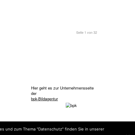
Seite 1 von 32
Hier geht es zur Unternehmensseite
der
bpk-Bildagentur
ies und zum Thema "Datenschutz" finden Sie in unserer