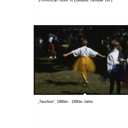
„Pro-African Store“ in Zululand, Oktober 1971
„Tanzfest“, 1980er - 1990er Jahre