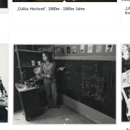
„Li
„Güllüs Hochzeit“, 1980er - 1990er Jahre
Kr
„S