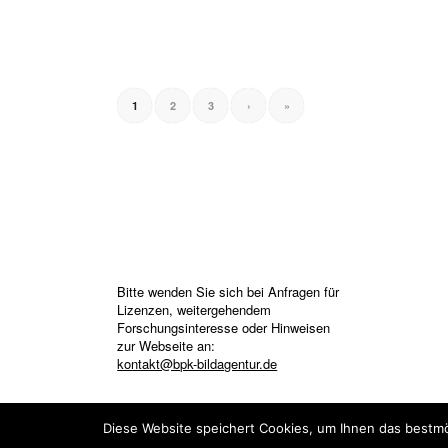
1
2
3
›
»
Bitte wenden Sie sich bei Anfragen für
Lizenzen, weitergehendem
Forschungsinteresse oder Hinweisen
zur Webseite an:
kontakt@bpk-bildagentur.de
Diese Website speichert Cookies, um Ihnen das bestmö