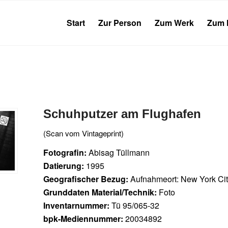
Start
Zur Person
Zum Werk
Zum 
Schuhputzer am Flughafen
(Scan vom Vintageprint)
Fotografin:
Abisag Tüllmann
Datierung:
1995
Geografischer Bezug:
Aufnahmeort: New York Ci
Grunddaten Material/Technik:
Foto
Inventarnummer:
Tü 95/065-32
bpk-Mediennummer:
20034892