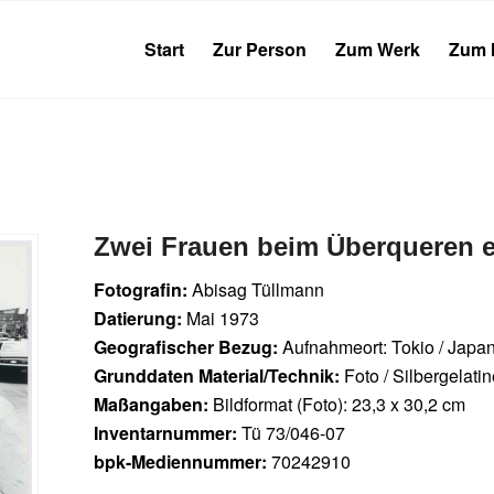
Start
Zur Person
Zum Werk
Zum 
Zwei Frauen beim Überqueren ei
Fotografin:
Abisag Tüllmann
Datierung:
Mai 1973
Geografischer Bezug:
Aufnahmeort: Tokio / Japa
Grunddaten Material/Technik:
Foto / Silbergelati
Maßangaben:
Bildformat (Foto): 23,3 x 30,2 cm
Inventarnummer:
Tü 73/046-07
bpk-Mediennummer:
70242910