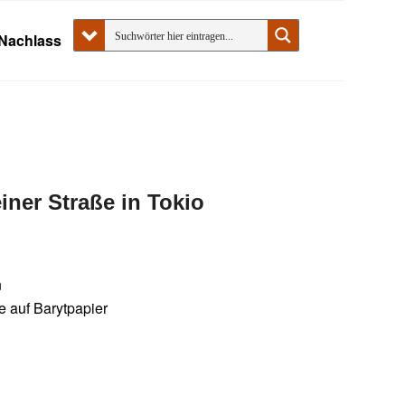
Nachlass
ner Straße in Tokio
n
ne auf Barytpapier