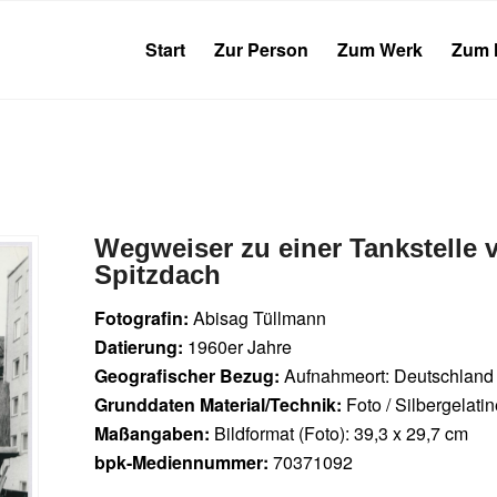
Start
Zur Person
Zum Werk
Zum 
Wegweiser zu einer Tankstelle
Spitzdach
Fotografin:
Abisag Tüllmann
Datierung:
1960er Jahre
Geografischer Bezug:
Aufnahmeort: Deutschland
Grunddaten Material/Technik:
Foto / Silbergelati
Maßangaben:
Bildformat (Foto): 39,3 x 29,7 cm
bpk-Mediennummer:
70371092