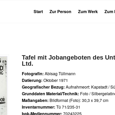
Start
Zur Person
Zum Werk
Zum 
Tafel mit Jobangeboten des Unt
Ltd.
Fotografin:
Abisag Tüllmann
Datierung:
Oktober 1971
Geografischer Bezug:
Aufnahmeort: Kapstadt / Sü
Grunddaten Material/Technik:
Foto / Silbergelati
Maßangaben:
Bildformat (Foto): 30,3 x 39,7 cm
Inventarnummer:
Tü 71/235-31
bpk-Mediennummer:
70243225