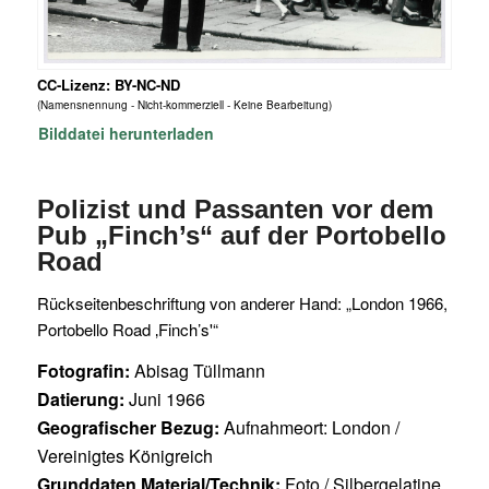
CC-Lizenz: BY-NC-ND
(Namensnennung - Nicht-kommerziell - Keine Bearbeitung)
Bilddatei herunterladen
Polizist und Passanten vor dem
Pub „Finch’s“ auf der Portobello
Road
Rückseitenbeschriftung von anderer Hand: „London 1966,
Portobello Road ‚Finch’s'“
Fotografin:
Abisag Tüllmann
Datierung:
Juni 1966
Geografischer Bezug:
Aufnahmeort: London /
Vereinigtes Königreich
Grunddaten Material/Technik:
Foto / Silbergelatine