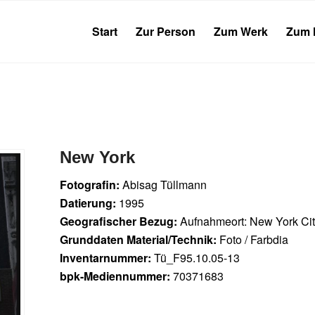
Start
Zur Person
Zum Werk
Zum 
New York
Fotografin:
Abisag Tüllmann
Datierung:
1995
Geografischer Bezug:
Aufnahmeort: New York Ci
Grunddaten Material/Technik:
Foto / Farbdia
Inventarnummer:
Tü_F95.10.05-13
bpk-Mediennummer:
70371683