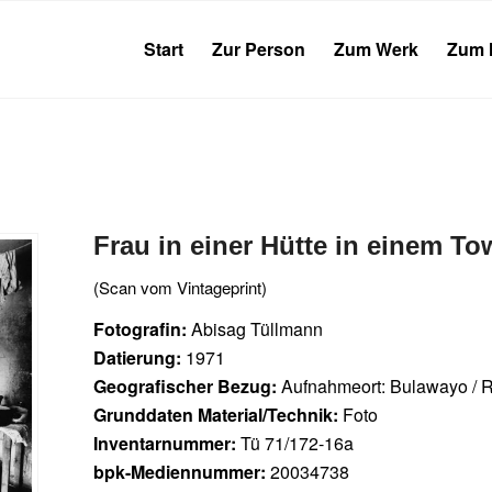
Start
Zur Person
Zum Werk
Zum 
Frau in einer Hütte in einem T
(Scan vom Vintageprint)
Fotografin:
Abisag Tüllmann
Datierung:
1971
Geografischer Bezug:
Aufnahmeort: Bulawayo / 
Grunddaten Material/Technik:
Foto
Inventarnummer:
Tü 71/172-16a
bpk-Mediennummer:
20034738