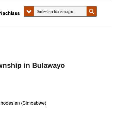
Nachlass
ownship in Bulawayo
Rhodesien (Simbabwe)