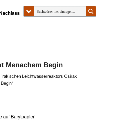
Nachlass
ent Menachem Begin
 irakischen Leichtwasserreaktors Osirak
 Begin“
ne auf Barytpapier