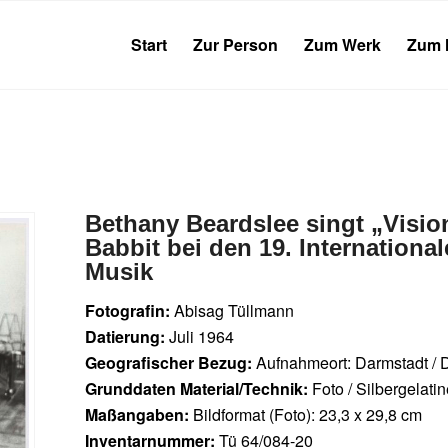
Start
Zur Person
Zum Werk
Zum 
Bethany Beardslee singt „Visio
Babbit bei den 19. Internationa
Musik
Fotografin:
Abisag Tüllmann
Datierung:
Juli 1964
Geografischer Bezug:
Aufnahmeort: Darmstadt / 
Grunddaten Material/Technik:
Foto / Silbergelati
Maßangaben:
Bildformat (Foto): 23,3 x 29,8 cm
Inventarnummer:
Tü 64/084-20