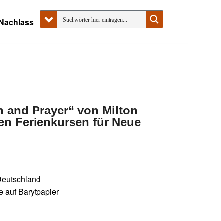
Nachlass
n and Prayer“ von Milton
len Ferienkursen für Neue
Deutschland
ne auf Barytpapier