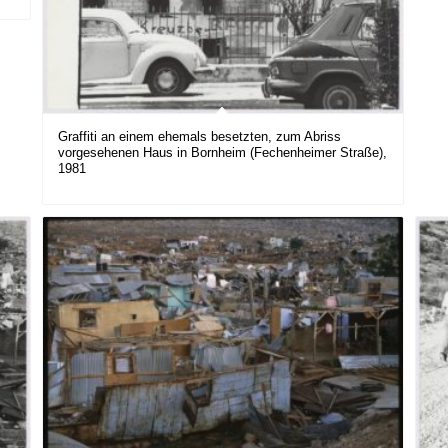
Graffiti an einem ehemals besetzten, zum Abriss
vorgesehenen Haus in Bornheim (Fechenheimer Straße),
1981