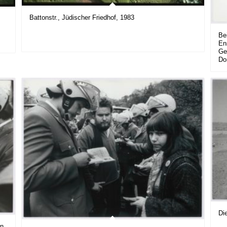
Battonstr., Jüdischer Friedhof, 1983
Be
En
Ge
Do
Die
un