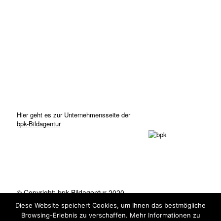
Hier geht es zur Unternehmensseite der
bpk-Bildagentur
© Copyright: bpk-Bildagentur 2020
Kontakt
Datenschutz
Impressum
Diese Website speichert Cookies, um Ihnen das bestmögliche
Browsing-Erlebnis zu verschaffen. Mehr Informationen zu