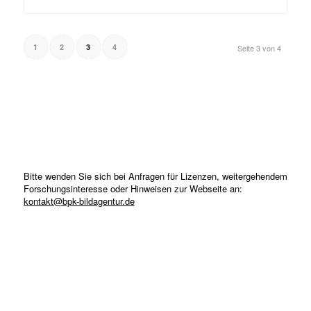
1
2
3
4
Seite 3 von 4
Bitte wenden Sie sich bei Anfragen für Lizenzen, weitergehendem
Forschungsinteresse oder Hinweisen zur Webseite an:
kontakt@bpk-bildagentur.de