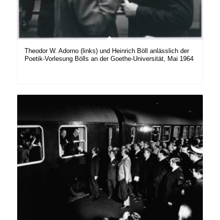
Theodor W. Adorno (links) und Heinrich Böll anlässlich der
Poetik-Vorlesung Bölls an der Goethe-Universität, Mai 1964