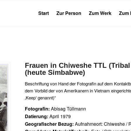
Start
Zur Person
Zum Werk
Zum 
Frauen in Chiweshe TTL (Tribal
(heute Simbabwe)
Beschriftung von Hand der Fotografin auf dem Kontaktbog
dem Vorbild der von Amerikanern in Vietnam eingericht
‚Keep‘ genannt)“
Fotografin:
Abisag Tüllmann
Datierung:
April 1979
Geografischer Bezug:
Aufnahmeort: Chiweshe / 