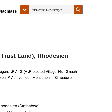
Nachlass
 Trust Land), Rhodesien
en: „‚PV 10‘ (= ‚Protected Village‘ Nr. 10 nach
eten ‚P.V.s‘, von den Menschen in Simbabwe
Rhodesien (Simbabwe)