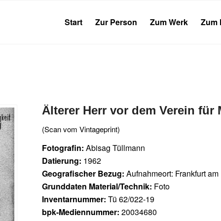
Start
Zur Person
Zum Werk
Zum 
Älterer Herr vor dem Verein fü
(Scan vom Vintageprint)
Fotografin:
Abisag Tüllmann
Datierung:
1962
Geografischer Bezug:
Aufnahmeort: Frankfurt am
Grunddaten Material/Technik:
Foto
Inventarnummer:
Tü 62/022-19
bpk-Mediennummer:
20034680