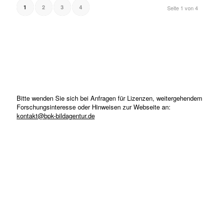
1
2
3
4
Seite 1 von 4
Bitte wenden Sie sich bei Anfragen für Lizenzen, weitergehendem
Forschungsinteresse oder Hinweisen zur Webseite an:
kontakt@bpk-bildagentur.de