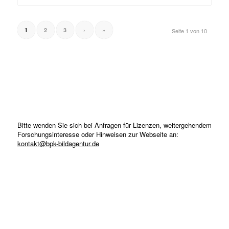
1
2
3
›
»
Seite 1 von 10
Bitte wenden Sie sich bei Anfragen für Lizenzen, weitergehendem
Forschungsinteresse oder Hinweisen zur Webseite an:
kontakt@bpk-bildagentur.de