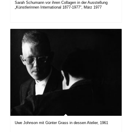
Sarah Schumann vor ihren Collagen in der Ausstellung
„Künstlerinnen International 1877-1977“, März 1977
Uwe Johnson mit Günter Grass in dessen Atelier, 1961