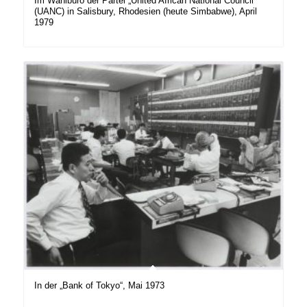
Im Wahlbüro der Partei „United African National Council“
(UANC) in Salisbury, Rhodesien (heute Simbabwe), April
1979
In der „Bank of Tokyo“, Mai 1973