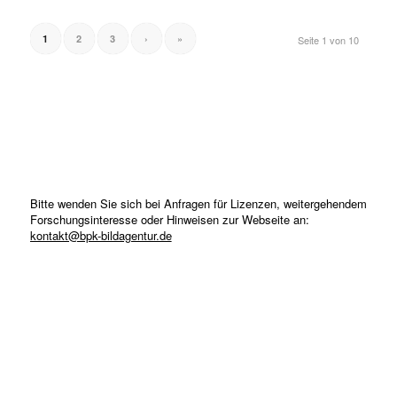
1
2
3
›
»
Seite 1 von 10
Bitte wenden Sie sich bei Anfragen für Lizenzen, weitergehendem
Forschungsinteresse oder Hinweisen zur Webseite an:
kontakt@bpk-bildagentur.de