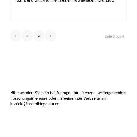
Roma und Sinti-Familie in einem Wohnwagen, Mai 1971
1
2
3
4
Seite 3 von 4
Bitte wenden Sie sich bei Anfragen für Lizenzen, weitergehendem
Forschungsinteresse oder Hinweisen zur Webseite an:
kontakt@bpk-bildagentur.de