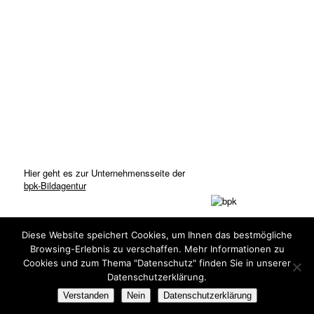
Hier geht es zur Unternehmensseite der
bpk-Bildagentur
Diese Website speichert Cookies, um Ihnen das bestmögliche
Browsing-Erlebnis zu verschaffen. Mehr Informationen zu
Cookies und zum Thema "Datenschutz" finden Sie in unserer
Datenschutzerklärung.
© Copyright: bpk-Bildagentur 2020
Verstanden
Nein
Datenschutzerklärung
Kontakt
Datenschutz
Impressum