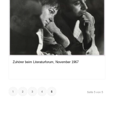
Zuhörer beim Literaturforum, November 1967
1
2
3
4
5
Seite 5 von 5