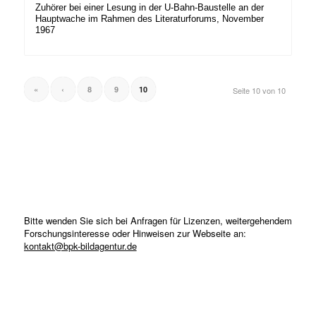
Zuhörer bei einer Lesung in der U-Bahn-Baustelle an der
Hauptwache im Rahmen des Literaturforums, November
1967
«
‹
8
9
10
Seite 10 von 10
Bitte wenden Sie sich bei Anfragen für Lizenzen, weitergehendem
Forschungsinteresse oder Hinweisen zur Webseite an:
kontakt@bpk-bildagentur.de