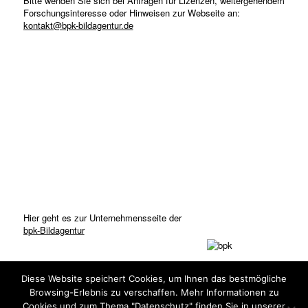
Bitte wenden Sie sich bei Anfragen für Lizenzen, weitergehendem
Forschungsinteresse oder Hinweisen zur Webseite an:
kontakt@bpk-bildagentur.de
Hier geht es zur Unternehmensseite der
bpk-Bildagentur
Diese Website speichert Cookies, um Ihnen das bestmögliche
Browsing-Erlebnis zu verschaffen. Mehr Informationen zu
Cookies und zum Thema "Datenschutz" finden Sie in unserer