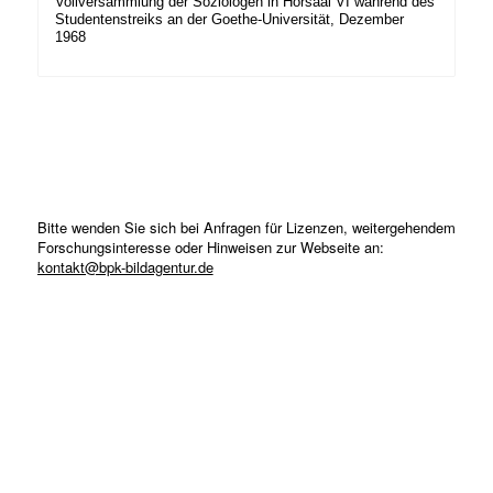
Vollversammlung der Soziologen in Hörsaal VI während des
Studentenstreiks an der Goethe-Universität, Dezember
1968
Bitte wenden Sie sich bei Anfragen für Lizenzen, weitergehendem
Forschungsinteresse oder Hinweisen zur Webseite an:
kontakt@bpk-bildagentur.de