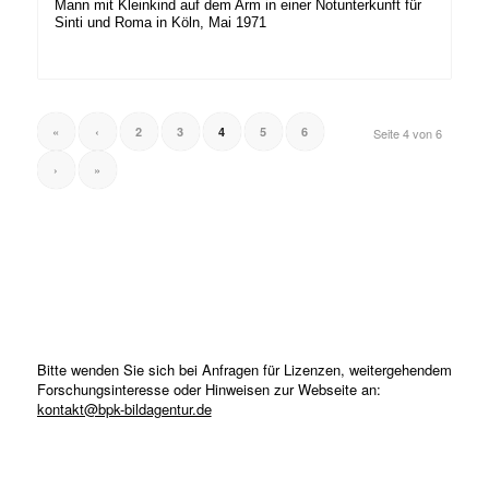
Mann mit Kleinkind auf dem Arm in einer Notunterkunft für
Sinti und Roma in Köln, Mai 1971
«
‹
2
3
4
5
6
Seite 4 von 6
›
»
Bitte wenden Sie sich bei Anfragen für Lizenzen, weitergehendem
Forschungsinteresse oder Hinweisen zur Webseite an:
kontakt@bpk-bildagentur.de