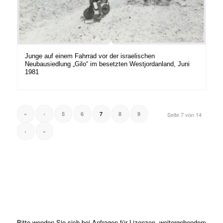
Junge auf einem Fahrrad vor der israelischen
Neubausiedlung „Gilo“ im besetzten Westjordanland, Juni
1981
«
‹
5
6
7
8
9
Seite 7 von 14
›
»
Bitte wenden Sie sich bei Anfragen für Lizenzen, weitergehendem