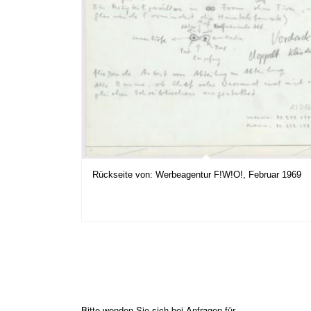
Rückseite von: Werbeagentur F!W!O!, Februar 1969
Bitte wenden Sie sich bei Anfragen für