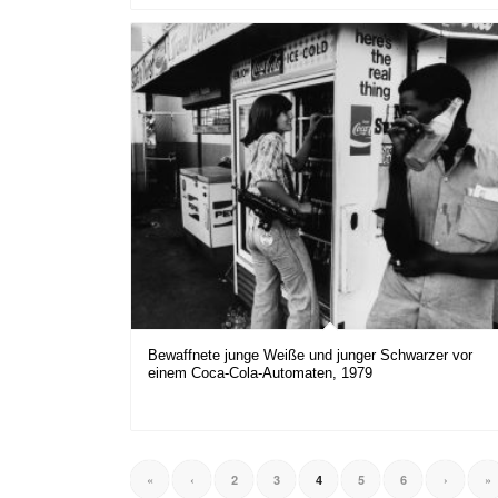
Bewaffnete junge Weiße und junger Schwarzer vor
einem Coca-Cola-Automaten, 1979
«
‹
2
3
4
5
6
›
»