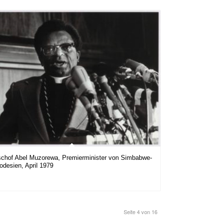
schof Abel Muzorewa, Premierminister von Simbabwe-
odesien, April 1979
Seite 4 von 16