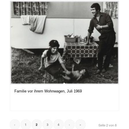
Familie vor ihrem Wohnwagen, Juli 1969
‹
1
2
3
4
›
»
Seite 2 von 8