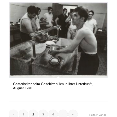
Gastarbeiter beim Geschirrspülen in ihrer Unterkunft,
August 1970
‹
1
2
3
4
›
»
Seite 2 von 8