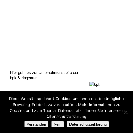
Hier geht es zur Unternehmensseite der
bpk-Bildagentur
Diese Website speichert Cookies, um Ihnen das bestmögliche
Browsing-Erlebnis zu verschaffen. Mehr Informationen zu
Cookies und zum Thema "Datenschutz" finden Sie in unserer
Datenschutzerklärung.
© Copyright: bpk-Bildagentur 2020
Verstanden
Nein
Datenschutzerklärung
Kontakt
Datenschutz
Impressum