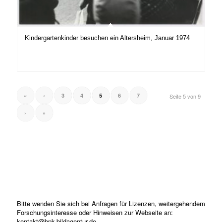
Kindergartenkinder besuchen ein Altersheim, Januar 1974
«
‹
3
4
5
6
7
Seite 5 von 9
›
»
Bitte wenden Sie sich bei Anfragen für Lizenzen, weitergehendem
Forschungsinteresse oder Hinweisen zur Webseite an:
kontakt@bpk-bildagentur.de