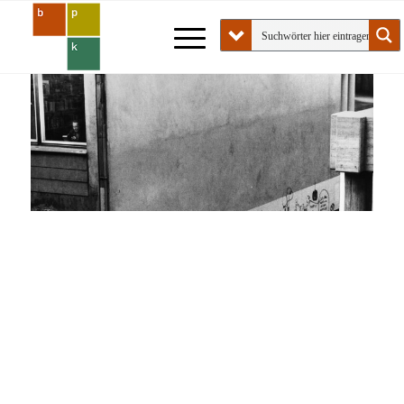
Open element in lightbox
This div will be opened in a lightbox
Parole in türkischer Sprache an einer
Hauswand: “Vorwärts für den 1. Mai – der Weg