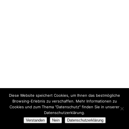
des Volkes”
(Scan vom Vintageprint)
Aufnahmedatum: 1978
Material/Technik: Foto
Aufnahmeort: Berlin - Kreuzberg / BRD
(Deutschland)
Inventar-Nr.: Tü 78/110-19a
Diese Website speichert Cookies, um Ihnen das bestmögliche
Browsing-Erlebnis zu verschaffen. Mehr Informationen zu
Cookies und zum Thema "Datenschutz" finden Sie in unserer
Datenschutzerklärung.
Verstanden
Nein
Datenschutzerklärung