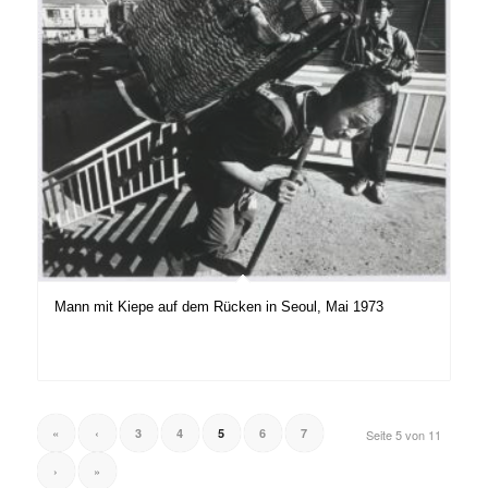
Mann mit Kiepe auf dem Rücken in Seoul, Mai 1973
«
‹
3
4
5
6
7
Seite 5 von 11
›
»